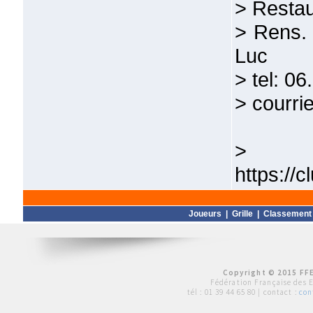
> Restau
> Rens.
Luc
> tel: 0
> courr
> 
https://
Joueurs
|
Grille
|
Classement
Copyright © 2015 FFE
Fédération Française des 
tél :
01 39 44 65 80
| contact :
con