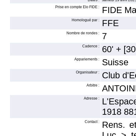
Dates :
samedi 19 avril 2025
Prise en compte Elo FIDE :
FIDE Ma
Homologué par :
FFE
Nombre de rondes :
7
Cadence :
60' + [30'
Appariements :
Suisse
Organisateur :
Club d'E
Arbitre :
ANTOINE
Adresse :
L'Espac
1918 88
Contact :
Rens. e
Luc > t