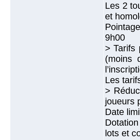
Les 2 to
et homo
Pointag
9h00
> Tarifs
(moins 
l’inscri
Les tari
> Réduct
joueurs 
Date lim
Dotation
lots et 