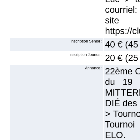
courrie
si
https://
Inscription Senior :
40 € (45
Inscription Jeunes :
20 € (25
Annonce :
22ème O
du 19 
MITTERR
DIÉ de
> Tourno
Tournoi
ELO.