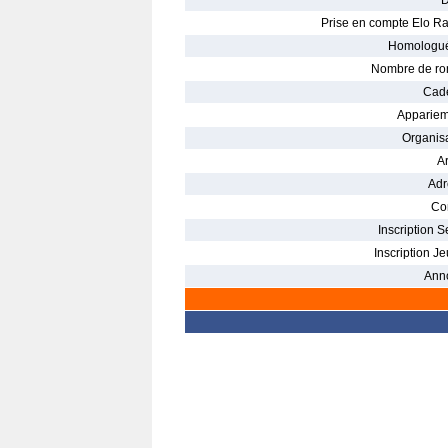
D
Prise en compte Elo Ra
Homologué
Nombre de ro
Cade
Appariem
Organisa
Ar
Adr
Con
Inscription S
Inscription Je
Ann