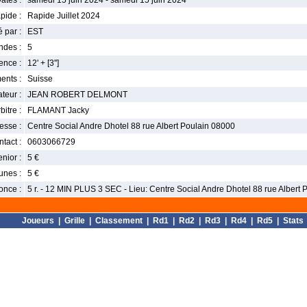
ates :
samedi 15 juin 2024 - samedi 15 juin 2024
pide :
Rapide Juillet 2024
 par :
EST
ndes :
5
nce :
12' + [3'']
ents :
Suisse
teur :
JEAN ROBERT DELMONT
bitre :
FLAMANT Jacky
esse :
Centre Social Andre Dhotel 88 rue Albert Poulain 08000
tact :
0603066729
enior :
5 €
unes :
5 €
once :
5 r. - 12 MIN PLUS 3 SEC - Lieu: Centre Social Andre Dhotel 88 rue Albert
Joueurs
|
Grille
|
Classement
|
Rd1
|
Rd2
|
Rd3
|
Rd4
|
Rd5
|
Stats