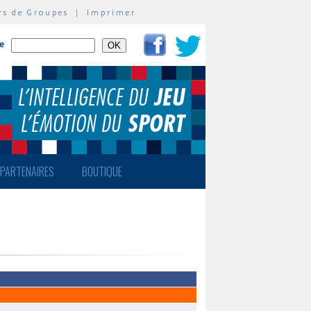
rs de Groupes
|
Imprimer
te
PARTENAIRES
BOUTIQUE