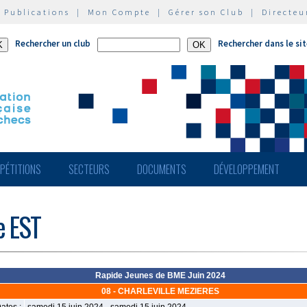
|
Publications
|
Mon Compte
|
Gérer son Club
|
Directeu
Rechercher un club
Rechercher dans le si
PÉTITIONS
SECTEURS
DOCUMENTS
DÉVELOPPEMENT
e EST
Rapide Jeunes de BME Juin 2024
08 - CHARLEVILLE MEZIERES