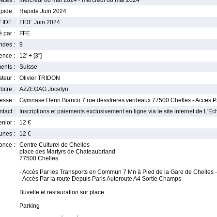
ates :
mercredi 08 mai 2024 - mercredi 08 mai 2024
pide :
Rapide Juin 2024
FIDE :
FIDE Juin 2024
 par :
FFE
ndes :
9
nce :
12' + [3'']
ents :
Suisse
teur :
Olivier TRIDON
bitre :
AZZEGAG Jocelyn
esse :
Gymnase Henri Bianco 7 rue dessfreres verdeaux 77500 Chelles - Acces P
tact :
Inscriptions et paiements exclusivement en ligne via le site internet de L'Echi
enior :
12 €
unes :
12 €
once :
Centre Culturel de Chelles
place des Martyrs de Chateaubriand
77500 Chelles
- Accès Par les Transports en Commun 7 Mn à Pied de la Gare de Chelles 
- Accès Par la route Depuis Paris Autoroute A4 Sortie Champs -
Buvette et restauration sur place
Parking