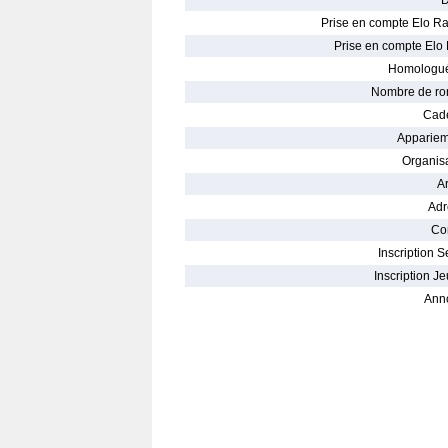
D
Prise en compte Elo Ra
Prise en compte Elo 
Homologué
Nombre de ro
Cade
Appariem
Organisa
Ar
Adr
Con
Inscription S
Inscription Je
Ann