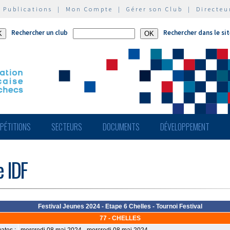
|
Publications
|
Mon Compte
|
Gérer son Club
|
Directeu
Rechercher un club
Rechercher dans le si
PÉTITIONS
SECTEURS
DOCUMENTS
DÉVELOPPEMENT
e IDF
Festival Jeunes 2024 - Etape 6 Chelles - Tournoi Festival
77 - CHELLES