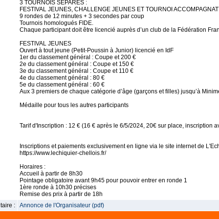
3 TOURNOIS SÉPARÉS :
FESTIVAL JEUNES, CHALLENGE JEUNES ET TOURNOI ACCOMPAGNA
9 rondes de 12 minutes + 3 secondes par coup
Tournois homologués FIDE.
Chaque participant doit être licencié auprès d’un club de la Fédération Fr
FESTIVAL JEUNES
Ouvert à tout jeune (Petit-Poussin à Junior) licencié en IdF
1er du classement général : Coupe et 200 €
2e du classement général : Coupe et 150 €
3e du classement général : Coupe et 110 €
4e du classement général : 80 €
5e du classement général : 60 €
Aux 3 premiers de chaque catégorie d’âge (garçons et filles) jusqu’à Mini
Médaille pour tous les autres participants
Tarif d'Inscription : 12 € (16 € après le 6/5/2024, 20€ sur place, inscription
Inscriptions et paiements exclusivement en ligne via le site internet de L'Ech
https://www.lechiquier-chellois.fr/
Horaires :
Accueil à partir de 8h30
Pointage obligatoire avant 9h45 pour pouvoir entrer en ronde 1
1ère ronde à 10h30 précises
Remise des prix à partir de 18h
aire :
Annonce de l'Organisateur (pdf)