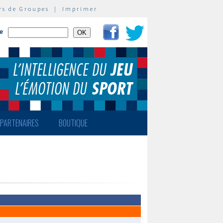
rs de Groupes
|
Imprimer
te
PARTENAIRES
BOUTIQUE