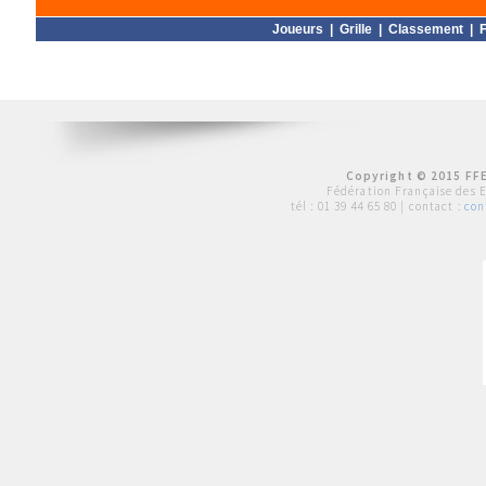
Joueurs
|
Grille
|
Classement
|
F
Copyright © 2015 FFE
Fédération Française des 
tél :
01 39 44 65 80
| contact :
con