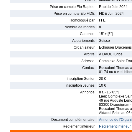
Dates :
dimanche 05 mai 20
Prise en compte Elo Rapide :
Rapide Juin 2024
Prise en compte Elo FIDE :
FIDE Juin 2024
Homologué par :
FFE
Nombre de rondes :
8
Cadence :
15' + [5'']
Appariements :
Suisse
Organisateur :
Echiquier Dracénois
Arbitre :
AIDAOUI Brice
Adresse :
Complexe Saint-Exu
Contact :
Buccafurri Thomas a
01 74 ou à vieil.hib
Inscription Senior :
20 €
Inscription Jeunes :
10 €
Annonce :
8 r. - 15'+[5'']
Lieu: Complexe Sai
49 rue Auguste Leno
83300 Draguignan - I
Buccafurri Thomas a
Aidaoui Brice au 06 
Document complémentaire :
Annonce de l'Organis
Règlement intérieur :
Règlement intérieur 