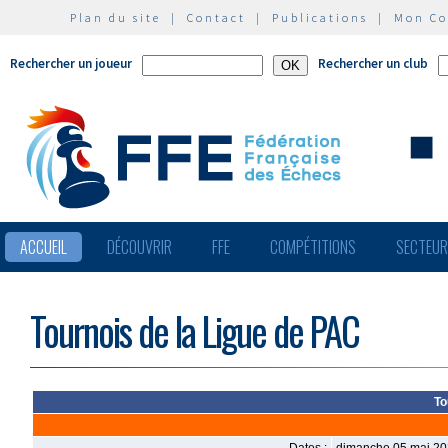
Plan du site
|
Contact
|
Publications
|
Mon C
Rechercher un joueur
Rechercher un club
ACCUEIL
DÉCOUVRIR
FFE
COMPÉTITIONS
SECTEU
Tournois de la Ligue de PAC
To