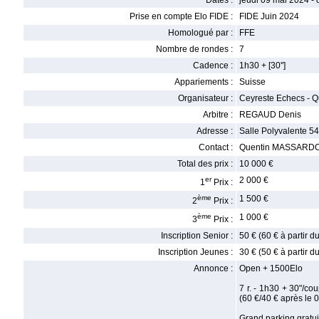
Dates :
jeudi 09 mai 2024 -
Prise en compte Elo FIDE :
FIDE Juin 2024
Homologué par :
FFE
Nombre de rondes :
7
Cadence :
1h30 + [30'']
Appariements :
Suisse
Organisateur :
Ceyreste Echecs - 
Arbitre :
REGAUD Denis
Adresse :
Salle Polyvalente 5
Contact :
Quentin MASSARDO 
Total des prix :
10 000 €
er
2 000 €
1
Prix :
ème
1 500 €
2
Prix :
ème
1 000 €
3
Prix :
Inscription Senior :
50 € (60 € à partir 
Inscription Jeunes :
30 € (50 € à partir 
Annonce :
Open + 1500Elo
7 r. - 1h30 + 30"/co
(60 €/40 € après le
Grand parking gratuit