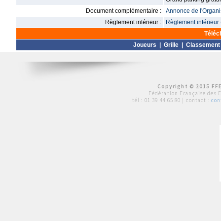
Document complémentaire :
Annonce de l'Organis
Règlement intérieur :
Règlement intérieur 
Téléc
Joueurs
|
Grille
|
Classement
Copyright © 2015 FFE
Fédération Française des 
tél :
01 39 44 65 80
| contact :
con