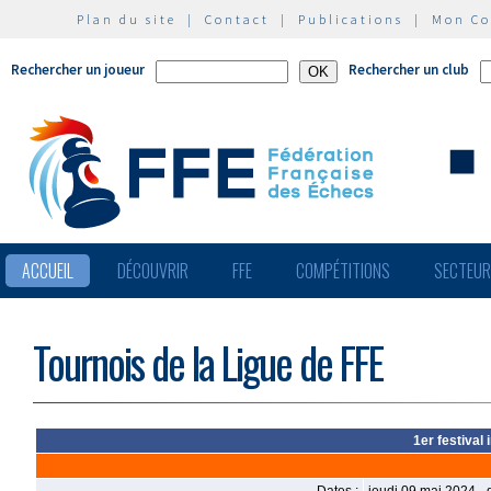
Plan du site
|
Contact
|
Publications
|
Mon C
Rechercher un joueur
Rechercher un club
ACCUEIL
DÉCOUVRIR
FFE
COMPÉTITIONS
SECTEU
Tournois de la Ligue de FFE
1er festival