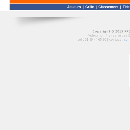
Joueurs
|
Grille
|
Classement
|
Fide
Copyright © 2015 FFE
Fédération Française des 
tél :
01 39 44 65 80
| contact :
con