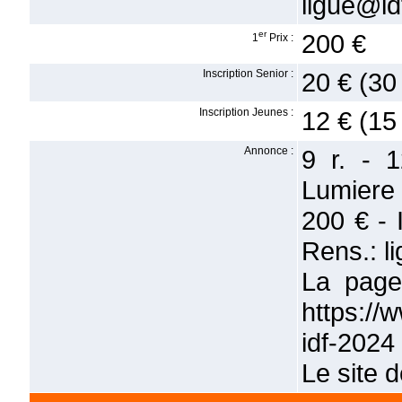
ligue@i
er
200 €
1
Prix :
Inscription Senior :
20 € (30
Inscription Jeunes :
12 € (15
Annonce :
9 r. - 
Lumiere 
200 € - 
Rens.: l
La page 
https://w
idf-2024
Le site 