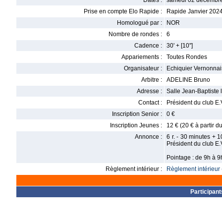
Dates :
samedi 02 décembre
Prise en compte Elo Rapide :
Rapide Janvier 202
Homologué par :
NOR
Nombre de rondes :
6
Cadence :
30' + [10'']
Appariements :
Toutes Rondes
Organisateur :
Echiquier Vernonna
Arbitre :
ADELINE Bruno
Adresse :
Salle Jean-Baptiste 
Contact :
Président du club E
Inscription Senior :
0 €
Inscription Jeunes :
12 € (20 € à partir d
Annonce :
6 r. - 30 minutes + 1
Président du club E
Pointage : de 9h à 
Règlement intérieur :
Règlement intérieur 
Participant