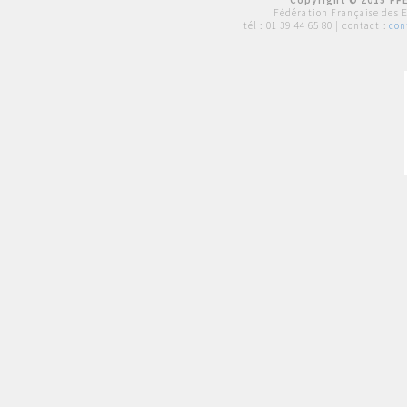
Copyright © 2015 FFE
Fédération Française des 
tél :
01 39 44 65 80
| contact :
con