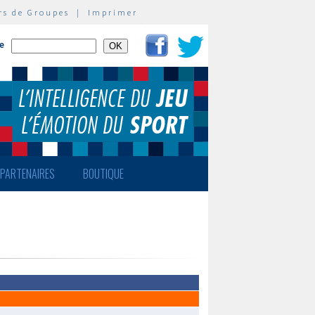
rs de Groupes
|
Imprimer
te
PARTENAIRES
BOUTIQUE