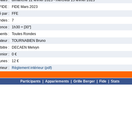
ates :
dimanche 12 février 2023 - mercredi 15 février 2023
FIDE :
FIDE Mars 2023
 par :
FFE
ndes :
7
nce :
1h30 + [30"]
ents :
Toutes Rondes
teur :
TOURNABIEN Bruno
bitre :
DECAEN Melvyn
enior :
0 €
unes :
12 €
ieur :
Règlement intérieur (pdf)
Participants
|
Appariements
|
Grille Berger
|
Fide
|
Stats