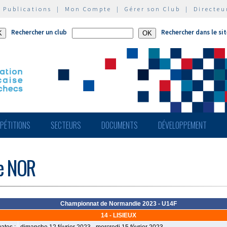
|
Publications
|
Mon Compte
|
Gérer son Club
|
Directeu
Rechercher un club
Rechercher dans le si
PÉTITIONS
SECTEURS
DOCUMENTS
DÉVELOPPEMENT
de NOR
Championnat de Normandie 2023 - U14F
14 - LISIEUX