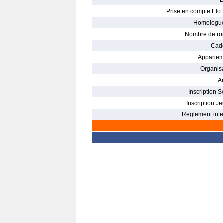
D
Prise en compte Elo 
Homologué
Nombre de ro
Cade
Appariem
Organisa
Ar
Inscription S
Inscription Je
Règlement intér