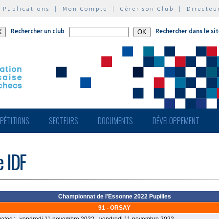
|
Publications
|
Mon Compte
|
Gérer son Club
|
Directeu
Rechercher un club
Rechercher dans le si
PÉTITIONS
SECTEURS
DOCUMENTS
DÉVELOPPEMENT
e IDF
Championnat de l'Essonne 2022 Pupilles
91 - ORSAY