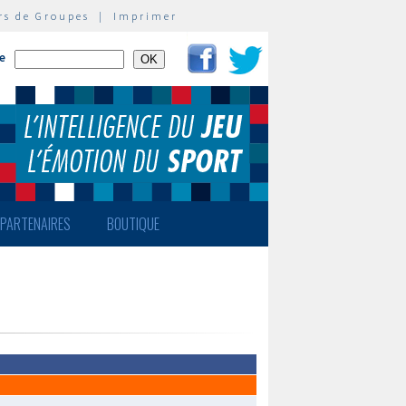
rs de Groupes
|
Imprimer
te
PARTENAIRES
BOUTIQUE