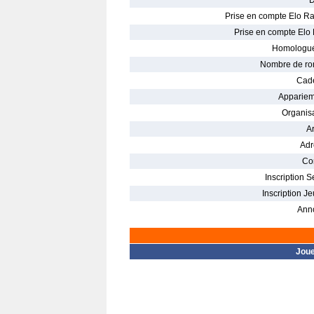
D
Prise en compte Elo Ra
Prise en compte Elo 
Homologué
Nombre de ro
Cade
Appariem
Organisa
Ar
Adr
Con
Inscription S
Inscription Je
Ann
Jou