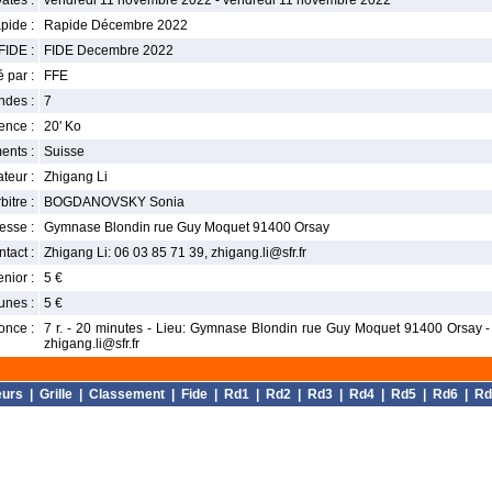
ates :
vendredi 11 novembre 2022 - vendredi 11 novembre 2022
pide :
Rapide Décembre 2022
FIDE :
FIDE Decembre 2022
 par :
FFE
ndes :
7
nce :
20' Ko
ents :
Suisse
teur :
Zhigang Li
bitre :
BOGDANOVSKY Sonia
esse :
Gymnase Blondin rue Guy Moquet 91400 Orsay
tact :
Zhigang Li: 06 03 85 71 39, zhigang.li@sfr.fr
enior :
5 €
unes :
5 €
once :
7 r. - 20 minutes - Lieu: Gymnase Blondin rue Guy Moquet 91400 Orsay - I
zhigang.li@sfr.fr
eurs
|
Grille
|
Classement
|
Fide
|
Rd1
|
Rd2
|
Rd3
|
Rd4
|
Rd5
|
Rd6
|
Rd