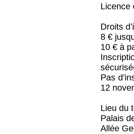
Licence 
Droits d’
8 € jusq
10 € à p
Inscripti
sécurisé
Pas d’ins
12 nove
Lieu du t
Palais d
Allée G