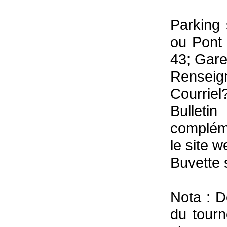
Parking
ou Pont 
43; Gare
Renseign
Courriel
Bullet
compléme
le site 
Buvette 
Nota : D
du tourn