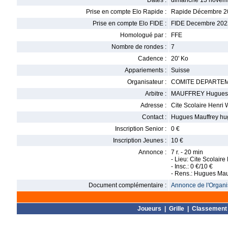
Dates :
dimanche 13 novem
Prise en compte Elo Rapide :
Rapide Décembre 2
Prise en compte Elo FIDE :
FIDE Decembre 202
Homologué par :
FFE
Nombre de rondes :
7
Cadence :
20' Ko
Appariements :
Suisse
Organisateur :
COMITE DEPARTEM
Arbitre :
MAUFFREY Hugues
Adresse :
Cite Scolaire Henri 
Contact :
Hugues Mauffrey hug
Inscription Senior :
0 €
Inscription Jeunes :
10 €
Annonce :
7 r. - 20 min
- Lieu: Cite Scolair
- Insc.: 0 €/10 €
- Rens.: Hugues Mau
Document complémentaire :
Annonce de l'Organis
Joueurs
|
Grille
|
Classement