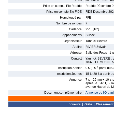
Dates :
samedi 12 novembre
Prise en compte Elo Rapide :
Rapide Décembre 2
Prise en compte Elo FIDE :
FIDE Decembre 202
Homologué par :
FFE
Nombre de rondes :
7
Cadence :
25' + [10'']
Appariements :
Suisse
Organisateur :
Yannick Severe
Arbitre :
RIVIER Sylvain
Adresse :
Salle des Fetes - 1 r
Contact :
Yannick SEVERE : ye
78320 LE MESNIL 
Inscription Senior :
0 € (0 € à partir du 
Inscription Jeunes :
15 € (20 € à partir d
Annonce :
7 r. - 25 mn + 10 s 
après le 04/11) - 
avenue Habert de 
Document complémentaire :
Annonce de l'Organis
Joueurs
|
Grille
|
Classement