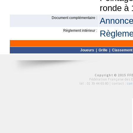
ronde à 
Document complémentaire :
Annonce 
Règlement intérieur :
Règlemen
Joueurs
|
Grille
|
Classement
Copyright © 2015 FFE
Fédération Française des 
tél :
01 39 44 65 80
| contact :
con