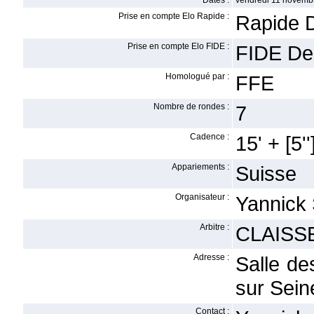
Dates :
vendredi 11 novemb
Prise en compte Elo Rapide :
Rapide 
Prise en compte Elo FIDE :
FIDE De
Homologué par :
FFE
Nombre de rondes :
7
Cadence :
15' + [5''
Appariements :
Suisse
Organisateur :
Yannic
Arbitre :
CLAISSE
Adresse :
Salle de
sur Sein
Contact :