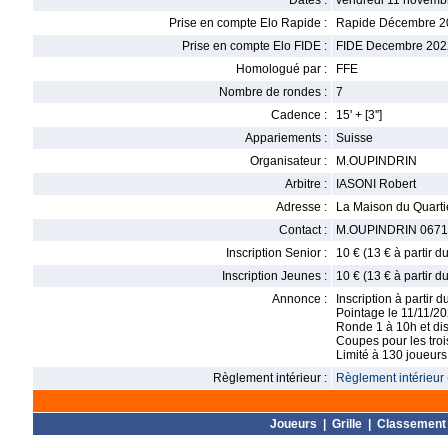
Dates :
vendredi 11 novemb
Prise en compte Elo Rapide :
Rapide Décembre 2
Prise en compte Elo FIDE :
FIDE Decembre 202
Homologué par :
FFE
Nombre de rondes :
7
Cadence :
15' + [3'']
Appariements :
Suisse
Organisateur :
M.OUPINDRIN
Arbitre :
IASONI Robert
Adresse :
La Maison du Quarti
Contact :
M.OUPINDRIN 067117
Inscription Senior :
10 € (13 € à partir d
Inscription Jeunes :
10 € (13 € à partir d
Annonce :
Inscription à partir 
Pointage le 11/11/20
Ronde 1 à 10h et dis
Coupes pour les trois
Limité à 130 joueurs
Règlement intérieur :
Règlement intérieur 
Joueurs
|
Grille
|
Classement