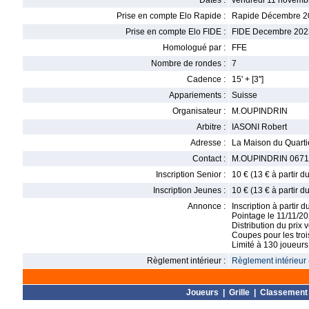
Dates :
vendredi 11 novemb
Prise en compte Elo Rapide :
Rapide Décembre 2
Prise en compte Elo FIDE :
FIDE Decembre 202
Homologué par :
FFE
Nombre de rondes :
7
Cadence :
15' + [3'']
Appariements :
Suisse
Organisateur :
M.OUPINDRIN
Arbitre :
IASONI Robert
Adresse :
La Maison du Quarti
Contact :
M.OUPINDRIN 067117
Inscription Senior :
10 € (13 € à partir d
Inscription Jeunes :
10 € (13 € à partir d
Annonce :
Inscription à partir 
Pointage le 11/11/2
Distribution du prix 
Coupes pour les trois
Limité à 130 joueurs
Règlement intérieur :
Règlement intérieur 
Joueurs
|
Grille
|
Classement