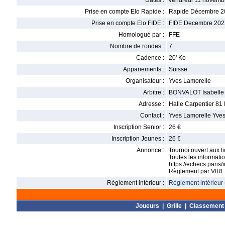
Dates :
vendredi 11 novemb
Prise en compte Elo Rapide :
Rapide Décembre 2
Prise en compte Elo FIDE :
FIDE Decembre 202
Homologué par :
FFE
Nombre de rondes :
7
Cadence :
20' Ko
Appariements :
Suisse
Organisateur :
Yves Lamorelle
Arbitre :
BONVALOT Isabelle
Adresse :
Halle Carpentier 81
Contact :
Yves Lamorelle Yve
Inscription Senior :
26 €
Inscription Jeunes :
26 €
Annonce :
Tournoi ouvert aux l
Toutes les informatio
https://echecs.paris
Règlement par VIRE
Règlement intérieur :
Règlement intérieur 
Joueurs
|
Grille
|
Classement