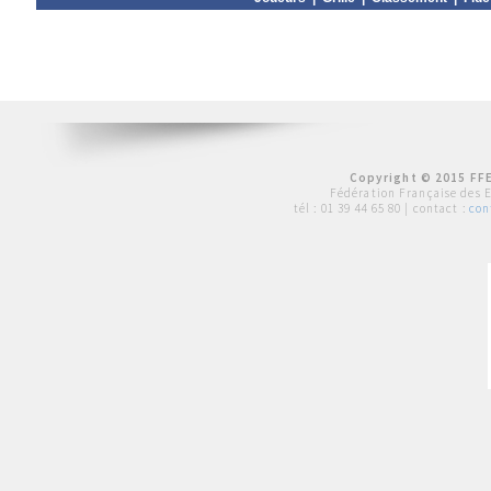
Copyright © 2015 FFE
Fédération Française des 
tél :
01 39 44 65 80
| contact :
con