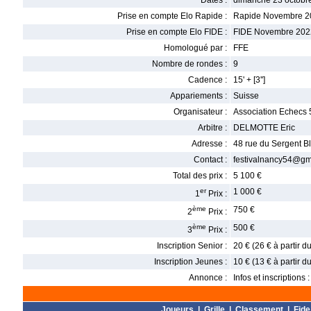
Dates :
dimanche 23 octobr
Prise en compte Elo Rapide :
Rapide Novembre 2
Prise en compte Elo FIDE :
FIDE Novembre 202
Homologué par :
FFE
Nombre de rondes :
9
Cadence :
15' + [3'']
Appariements :
Suisse
Organisateur :
Association Echecs 
Arbitre :
DELMOTTE Eric
Adresse :
48 rue du Sergent 
Contact :
festivalnancy54@gm
Total des prix :
5 100 €
er
1 000 €
1
Prix :
ème
750 €
2
Prix :
ème
500 €
3
Prix :
Inscription Senior :
20 € (26 € à partir 
Inscription Jeunes :
10 € (13 € à partir 
Annonce :
Infos et inscriptions 
Joueurs
|
Grille
|
Classement
|
Fide