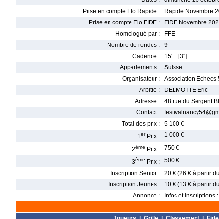
Dates :
dimanche 23 octobr
Prise en compte Elo Rapide :
Rapide Novembre 2
Prise en compte Elo FIDE :
FIDE Novembre 202
Homologué par :
FFE
Nombre de rondes :
9
Cadence :
15' + [3'']
Appariements :
Suisse
Organisateur :
Association Echecs 
Arbitre :
DELMOTTE Eric
Adresse :
48 rue du Sergent 
Contact :
festivalnancy54@gm
Total des prix :
5 100 €
er
1 000 €
1
Prix :
ème
750 €
2
Prix :
ème
500 €
3
Prix :
Inscription Senior :
20 € (26 € à partir 
Inscription Jeunes :
10 € (13 € à partir 
Annonce :
Infos et inscriptions 
Joueurs
|
Grille
|
Classement
|
Fide