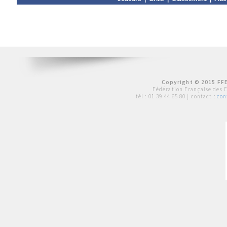
Copyright © 2015 FFE
Fédération Française des 
tél :
01 39 44 65 80
| contact :
con