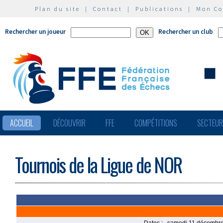
Plan du site
|
Contact
|
Publications
|
Mon C
Rechercher un joueur
Rechercher un club
ACCUEIL
DÉCOUVRIR
FFE
COMPÉTITIONS
SECTEU
Tournois de la Ligue de NOR