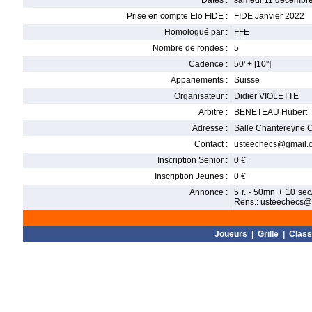
Dates :
samedi 11 décembre
Prise en compte Elo FIDE :
FIDE Janvier 2022
Homologué par :
FFE
Nombre de rondes :
5
Cadence :
50' + [10'']
Appariements :
Suisse
Organisateur :
Didier VIOLETTE
Arbitre :
BENETEAU Hubert
Adresse :
Salle Chantereyne C
Contact :
usteechecs@gmail.
Inscription Senior :
0 €
Inscription Jeunes :
0 €
Annonce :
5 r. - 50mn + 10 sec
Rens.: usteechecs@
Joueurs
|
Grille
|
Clas