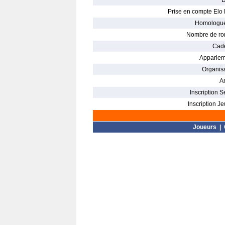
D
Prise en compte Elo 
Homologué
Nombre de ro
Cade
Appariem
Organisa
Ar
Inscription S
Inscription Je
Joueurs
|