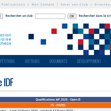
|
Publications
|
Mon Compte
|
Gérer son Club
|
Directeu
Rechercher un club
Rechercher dans le si
PÉTITIONS
SECTEURS
DOCUMENTS
DÉVELOPPEMENT
e IDF
Qualifications IdF 2020 - Open B
75 - PARIS