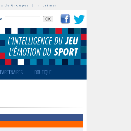
rs de Groupes
|
Imprimer
te
PARTENAIRES
BOUTIQUE