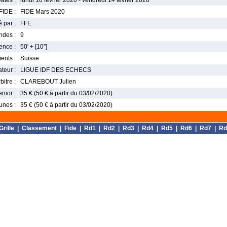
ates :
lundi 10 février 2020 - vendredi 14 février 2020
FIDE :
FIDE Mars 2020
 par :
FFE
ndes :
9
nce :
50' + [10'']
ents :
Suisse
teur :
LIGUE IDF DES ECHECS
bitre :
CLAREBOUT Julien
enior :
35 € (50 € à partir du 03/02/2020)
unes :
35 € (50 € à partir du 03/02/2020)
Grille
|
Classement
|
Fide
|
Rd1
|
Rd2
|
Rd3
|
Rd4
|
Rd5
|
Rd6
|
Rd7
|
Rd