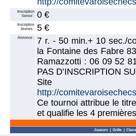
http://comitevaroisechec
Inscription
0 €
Senior :
Inscription
5 €
Jeunes :
Annonce :
7 r. - 50 min.+ 10 sec./c
la Fontaine des Fabre 83
Ramazzotti : 06 09 52 81 
PAS D'INSCRIPTION S
Si
http://comitevaroisechec
Ce tournoi attribue le ti
et qualifie les 4 premiè
Joueurs
|
Grille
|
Clas