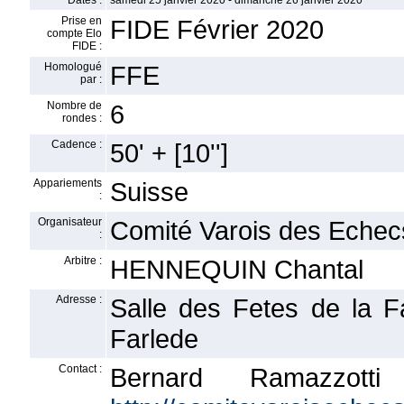
Dates :
samedi 25 janvier 2020 - dimanche 26 janvier 2020
Prise en
FIDE Février 2020
compte Elo
FIDE :
Homologué
FFE
par :
Nombre de
6
rondes :
Cadence :
50' + [10'']
Appariements
Suisse
:
Organisateur
Comité Varois des Echec
:
Arbitre :
HENNEQUIN Chantal
Adresse :
Salle des Fetes de la F
Farlede
Contact :
Bernard Ramazz