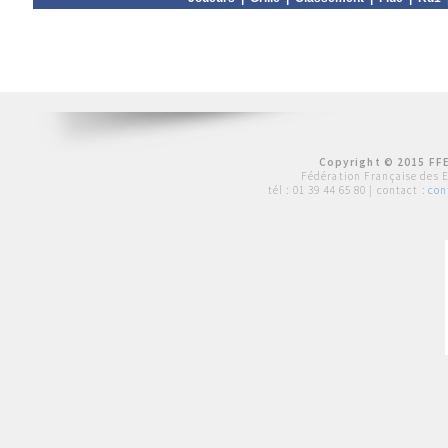
Copyright © 2015 FFE
Fédération Française des 
tél :
01 39 44 65 80
| contact :
con