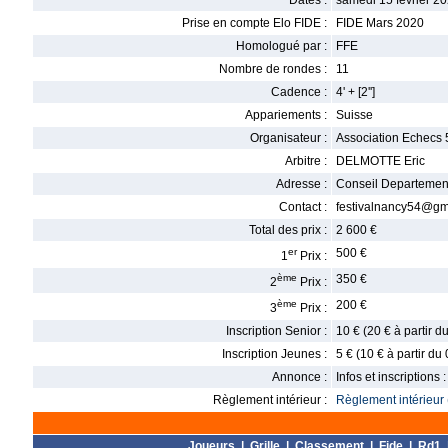
Dates :
samedi 15 février 20
Prise en compte Elo FIDE :
FIDE Mars 2020
Homologué par :
FFE
Nombre de rondes :
11
Cadence :
4' + [2'']
Appariements :
Suisse
Organisateur :
Association Echecs 
Arbitre :
DELMOTTE Eric
Adresse :
Conseil Departement
Contact :
festivalnancy54@gm
Total des prix :
2 600 €
er
500 €
1
Prix :
ème
350 €
2
Prix :
ème
200 €
3
Prix :
Inscription Senior :
10 € (20 € à partir 
Inscription Jeunes :
5 € (10 € à partir du
Annonce :
Infos et inscriptions 
Règlement intérieur :
Règlement intérieur 
Joueurs
|
Grille
|
Classement
|
Fide
|
Rd1