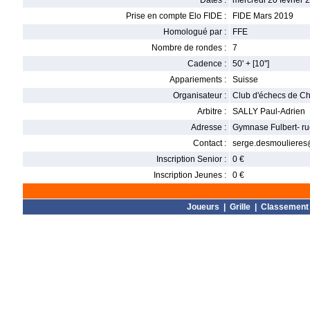
Dates :
mercredi 20 février 
Prise en compte Elo FIDE :
FIDE Mars 2019
Homologué par :
FFE
Nombre de rondes :
7
Cadence :
50' + [10'']
Appariements :
Suisse
Organisateur :
Club d'échecs de Ch
Arbitre :
SALLY Paul-Adrien
Adresse :
Gymnase Fulbert- ru
Contact :
serge.desmoulieres
Inscription Senior :
0 €
Inscription Jeunes :
0 €
Joueurs
|
Grille
|
Classement