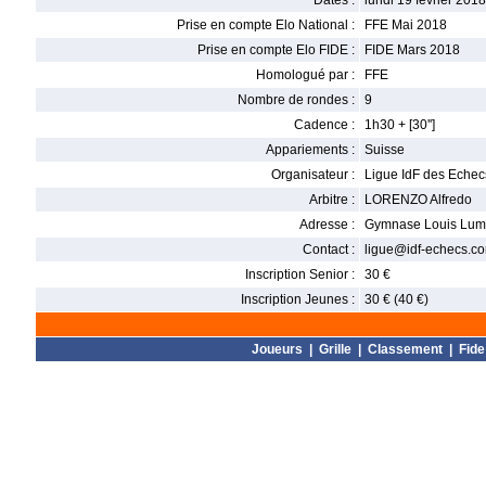
Dates :
lundi 19 février 2018
Prise en compte Elo National :
FFE Mai 2018
Prise en compte Elo FIDE :
FIDE Mars 2018
Homologué par :
FFE
Nombre de rondes :
9
Cadence :
1h30 + [30'']
Appariements :
Suisse
Organisateur :
Ligue IdF des Echec
Arbitre :
LORENZO Alfredo
Adresse :
Gymnase Louis Lumi
Contact :
ligue@idf-echecs.c
Inscription Senior :
30 €
Inscription Jeunes :
30 € (40 €)
Joueurs
|
Grille
|
Classement
|
Fide