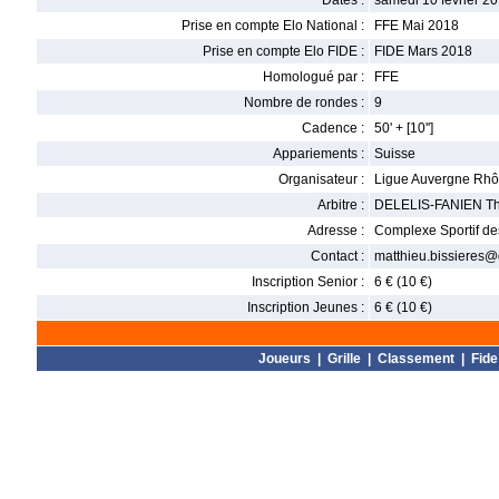
Dates :
samedi 10 février 20
Prise en compte Elo National :
FFE Mai 2018
Prise en compte Elo FIDE :
FIDE Mars 2018
Homologué par :
FFE
Nombre de rondes :
9
Cadence :
50' + [10'']
Appariements :
Suisse
Organisateur :
Ligue Auvergne Rhô
Arbitre :
DELELIS-FANIEN Th
Adresse :
Complexe Sportif des
Contact :
matthieu.bissieres
Inscription Senior :
6 € (10 €)
Inscription Jeunes :
6 € (10 €)
Joueurs
|
Grille
|
Classement
|
Fide