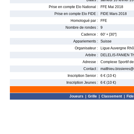
Dates :
samedi 10 février 20
Prise en compte Elo National :
FFE Mai 2018
Prise en compte Elo FIDE :
FIDE Mars 2018
Homologué par :
FFE
Nombre de rondes :
9
Cadence :
60' + [30'']
Appariements :
Suisse
Organisateur :
Ligue Auvergne Rhô
Arbitre :
DELELIS-FANIEN Th
Adresse :
Complexe Sportif des
Contact :
matthieu.bissieres
Inscription Senior :
6 € (10 €)
Inscription Jeunes :
6 € (10 €)
Joueurs
|
Grille
|
Classement
|
Fide