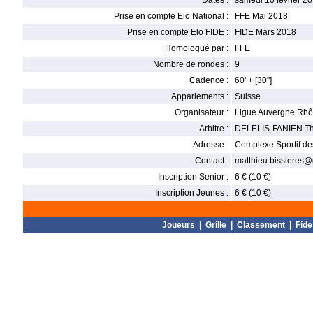
Dates :
samedi 10 février 20
Prise en compte Elo National :
FFE Mai 2018
Prise en compte Elo FIDE :
FIDE Mars 2018
Homologué par :
FFE
Nombre de rondes :
9
Cadence :
60' + [30'']
Appariements :
Suisse
Organisateur :
Ligue Auvergne Rhô
Arbitre :
DELELIS-FANIEN Th
Adresse :
Complexe Sportif des
Contact :
matthieu.bissieres
Inscription Senior :
6 € (10 €)
Inscription Jeunes :
6 € (10 €)
Joueurs
|
Grille
|
Classement
|
Fide