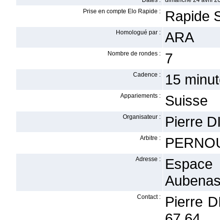
Dates :
dimanche 24 avril 2
Prise en compte Elo Rapide :
Rapide 
Homologué par :
ARA
Nombre de rondes :
7
Cadence :
15 minut
Appariements :
Suisse
Organisateur :
Pierre 
Arbitre :
PERNOU
Adresse :
Espace 
Aubena
Contact :
Pierre D
67 64