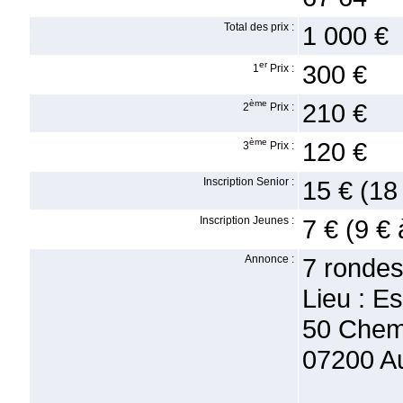
Total des prix :
1 000 €
er
300 €
1
Prix :
ème
210 €
2
Prix :
ème
120 €
3
Prix :
Inscription Senior :
15 € (18
Inscription Jeunes :
7 € (9 € 
Annonce :
7 rondes
Lieu : E
50 Chemi
07200 A