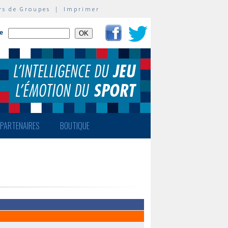
rs de Groupes
|
Imprimer
te
PARTENAIRES
BOUTIQUE