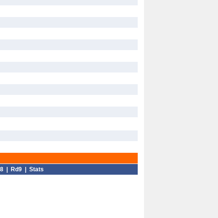
8
|
Rd9
|
Stats