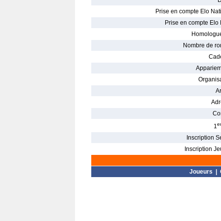
D
Prise en compte Elo Nati
Prise en compte Elo 
Homologué
Nombre de ro
Cade
Appariem
Organisa
Ar
Adr
Con
e
1
Inscription S
Inscription Je
Joueurs
|