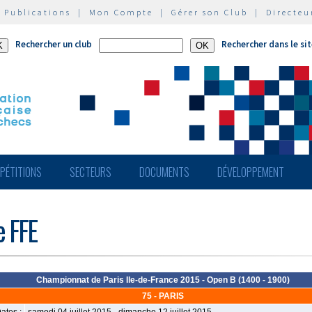
|
Publications
|
Mon Compte
|
Gérer son Club
|
Directeu
Rechercher un club
Rechercher dans le si
PÉTITIONS
SECTEURS
DOCUMENTS
DÉVELOPPEMENT
e FFE
Championnat de Paris Ile-de-France 2015 - Open B (1400 - 1900)
75 - PARIS