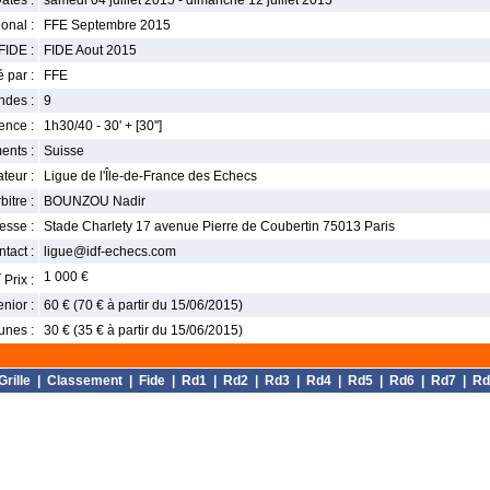
ates :
samedi 04 juillet 2015 - dimanche 12 juillet 2015
onal :
FFE Septembre 2015
FIDE :
FIDE Aout 2015
 par :
FFE
ndes :
9
nce :
1h30/40 - 30' + [30'']
ents :
Suisse
teur :
Ligue de l'Île-de-France des Echecs
bitre :
BOUNZOU Nadir
esse :
Stade Charlety 17 avenue Pierre de Coubertin 75013 Paris
tact :
ligue@idf-echecs.com
r
1 000 €
Prix :
enior :
60 € (70 € à partir du 15/06/2015)
unes :
30 € (35 € à partir du 15/06/2015)
Grille
|
Classement
|
Fide
|
Rd1
|
Rd2
|
Rd3
|
Rd4
|
Rd5
|
Rd6
|
Rd7
|
Rd