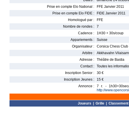
Dates :
dimanche 24 octobre
Prise en compte Elo National :
FFE Janvier 2011
Prise en compte Elo FIDE :
FIDE Janvier 2011
Homologué par :
FFE
Nombre de rondes :
7
Cadence :
1H30 + 30s/coup
Appariements :
Suisse
Organisateur :
Corsica Chess Club
Arbitre :
Akkhavahn Vilaisarn
Adresse :
Théâtre de Bastia
Contact :
Toutes les informati
Inscription Senior :
30 €
Inscription Jeunes :
15 €
Annonce :
7 r. - 1h30+30sec
http://www.opencors
Joueurs
|
Grille
|
Classement