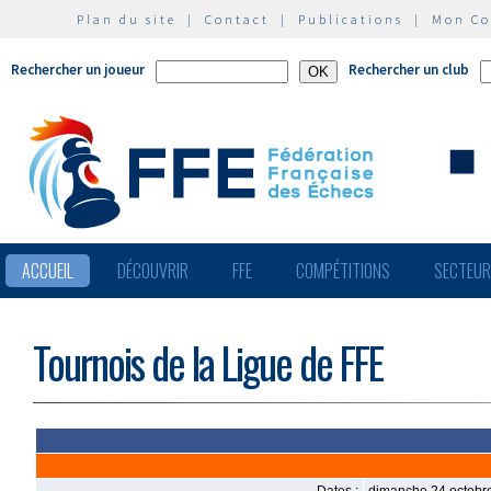
Plan du site
|
Contact
|
Publications
|
Mon C
Rechercher un joueur
Rechercher un club
ACCUEIL
DÉCOUVRIR
FFE
COMPÉTITIONS
SECTEU
Tournois de la Ligue de FFE