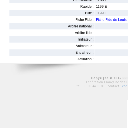
Classement :
1299 E
Rapide :
1199 E
Blitz :
1199 E
Fiche Fide :
Fiche Fide de Lou
Arbitre national :
Arbitre fide :
Initiateur :
Animateur :
Entraîneur :
Affiliation :
Copyright © 2015 FFE
Fédération Française des 
tél :
01 39 44 65 80
| contact :
con