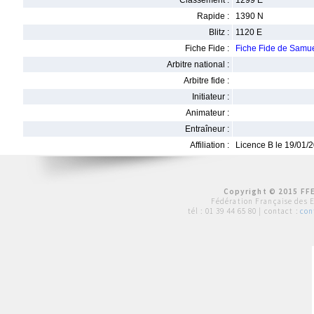
Classement :
1299 E
Rapide :
1390 N
Blitz :
1120 E
Fiche Fide :
Fiche Fide de Sam
Arbitre national :
Arbitre fide :
Initiateur :
Animateur :
Entraîneur :
Affiliation :
Licence B le 19/01/
Copyright © 2015 FFE
Fédération Française des 
tél :
01 39 44 65 80
| contact :
con