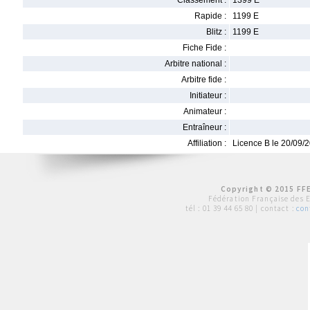
Classement :
1399 E
Rapide :
1199 E
Blitz :
1199 E
Fiche Fide :
Arbitre national :
Arbitre fide :
Initiateur :
Animateur :
Entraîneur :
Affiliation :
Licence B le 20/09/
Copyright © 2015 FFE
Fédération Française des 
tél :
01 39 44 65 80
| contact :
con