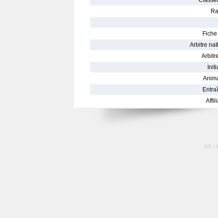
Classe
Ra
Fiche 
Arbitre nat
Arbitre
Init
Anima
Entraî
Affil
tél :