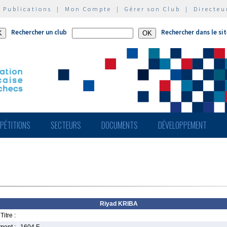
|
Publications
|
Mon Compte
|
Gérer son Club
|
Directeu
Rechercher un club
Rechercher dans le si
PÉTITIONS
SECTEURS
DOCUMENTS
DÉVELOPPEMENT
Riyad KRIBA
Titre :