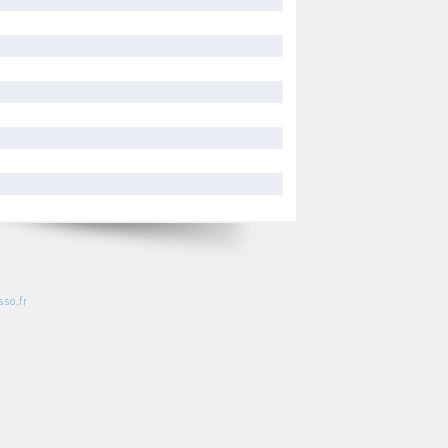
so.fr