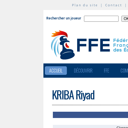
Plan du site
|
Contact
Rechercher un joueur
ACCUEIL
DÉCOUVRIR
FFE
COM
KRIBA Riyad