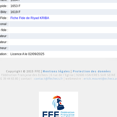
ment :
1604 F
pide :
1653 F
Blitz :
1619 F
Fide :
Fiche Fide de Riyad KRIBA
ional :
 fide :
iateur :
teur :
neur :
iation :
Licence A le 02/09/2025
Copyright © 2015 FFE |
Mentions légales
|
Protection des données
Fédération Française des Echecs |
6 rue de l'Eglise | 92600 ASNIERES SUR SEINE
01 39 44 65 80
| contact :
contact@ffechecs.fr
| webmestre :
erick.mouret@echecs.as