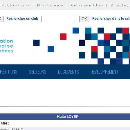
|
Publications
|
Mon Compte
|
Gérer son Club
|
Directeu
Rechercher un club
Rechercher dans le si
PÉTITIONS
SECTEURS
DOCUMENTS
DÉVELOPPEMENT
Kaito LOYER
Titre :