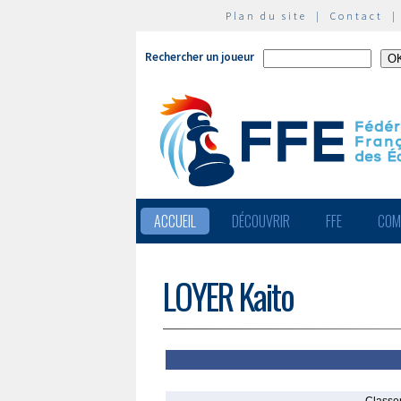
Plan du site
|
Contact
Rechercher un joueur
ACCUEIL
DÉCOUVRIR
FFE
COM
LOYER Kaito