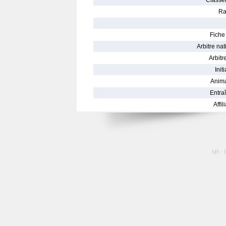
Classe
Ra
Fiche 
Arbitre nat
Arbitre
Init
Anima
Entraî
Affil
tél :