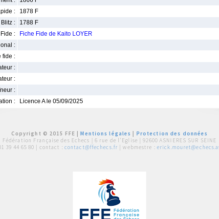
ment :
1866 F
pide :
1878 F
Blitz :
1788 F
Fide :
Fiche Fide de Kaito LOYER
ional :
 fide :
iateur :
teur :
neur :
iation :
Licence A le 05/09/2025
Copyright © 2015 FFE |
Mentions légales
|
Protection des données
Fédération Française des Echecs |
6 rue de l'Eglise | 92600 ASNIERES SUR SEINE
01 39 44 65 80
| contact :
contact@ffechecs.fr
| webmestre :
erick.mouret@echecs.as