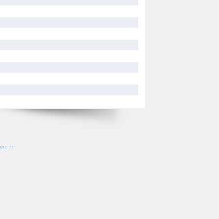
so.fr