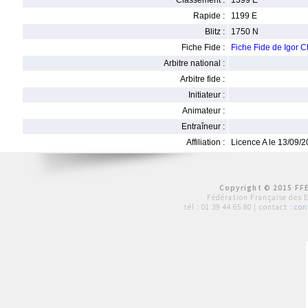
Classement :
1399 E
Rapide :
1199 E
Blitz :
1750 N
Fiche Fide :
Fiche Fide de Igor 
Arbitre national :
Arbitre fide :
Initiateur :
Animateur :
Entraîneur :
Affiliation :
Licence A le 13/09/
Copyright © 2015 FFE
Fédération Française des 
tél :
01 39 44 65 80
| contact :
con