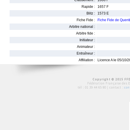
Classement :
1666 F
Rapide :
1657 F
Blitz :
1573 E
Fiche Fide :
Fiche Fide de Que
Arbitre national :
Arbitre fide :
Initiateur :
Animateur :
Entraîneur :
Affiliation :
Licence A le 05/10/
Copyright © 2015 FFE
Fédération Française des 
tél :
01 39 44 65 80
| contact :
con