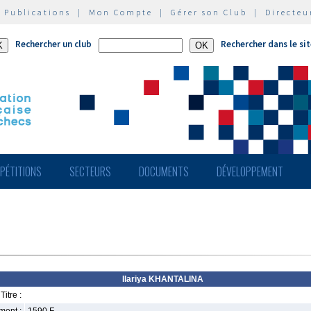
|
Publications
|
Mon Compte
|
Gérer son Club
|
Directeu
Rechercher un club
Rechercher dans le si
PÉTITIONS
SECTEURS
DOCUMENTS
DÉVELOPPEMENT
Ilariya KHANTALINA
Titre :