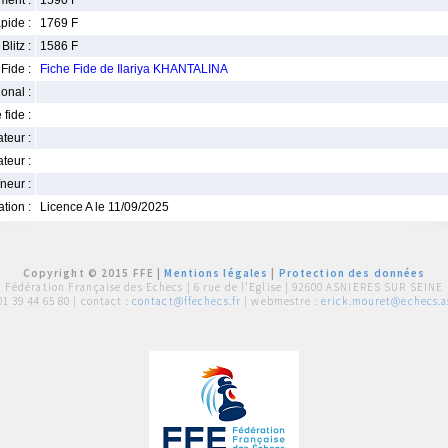
ment :
1590 F
pide :
1769 F
Blitz :
1586 F
Fide :
Fiche Fide de Ilariya KHANTALINA
ional :
 fide :
iateur :
teur :
neur :
iation :
Licence A le 11/09/2025
Copyright © 2015 FFE |
Mentions légales
|
Protection des données
Fédération Française des Echecs |
6 rue de l'Eglise | 92600 ASNIERES SUR SEINE
01 39 44 65 80
| contact :
contact@ffechecs.fr
| webmestre :
erick.mouret@echecs.as