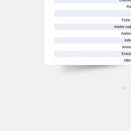
Classe
Ra
Fiche 
Arbitre nat
Arbitre
Init
Anima
Entraî
Affil
tél :