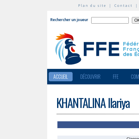
Plan du site
|
Contact
Rechercher un joueur
ACCUEIL
DÉCOUVRIR
FFE
COM
KHANTALINA Ilariya