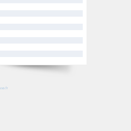
so.fr