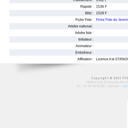
Classement :
1582 F
Rapide :
1536 F
Blitz :
1528 F
Fiche Fide :
Fiche Fide de Jer
Arbitre national :
Arbitre fide :
Initiateur :
Animateur :
Entraîneur :
Affiliation :
Licence A le 07/09/
Copyright © 2015 FFE
Fédération Française des 
tél :
01 39 44 65 80
| contact :
con