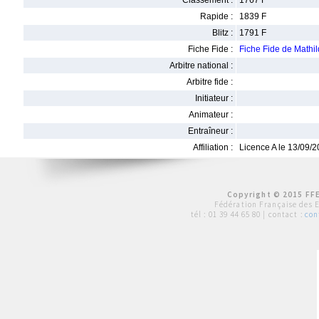
Classement :
1767 F
Rapide :
1839 F
Blitz :
1791 F
Fiche Fide :
Fiche Fide de Mat
Arbitre national :
Arbitre fide :
Initiateur :
Animateur :
Entraîneur :
Affiliation :
Licence A le 13/09/
Copyright © 2015 FFE
Fédération Française des 
tél :
01 39 44 65 80
| contact :
con