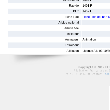
Classement :
1444 F
Rapide :
1401 F
Blitz :
1459 F
Fiche Fide :
Fiche Fide de Iber
Arbitre national :
Arbitre fide :
Initiateur :
Animateur :
Animation
Entraîneur :
Affiliation :
Licence A le 03/10/
Copyright © 2015 FFE
Fédération Française des 
tél :
01 39 44 65 80
| contact :
con