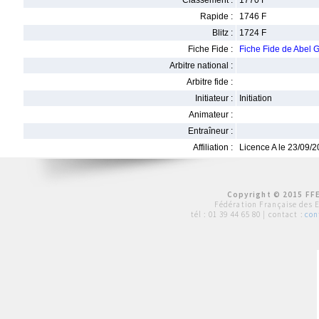
Classement :
1770 F
Rapide :
1746 F
Blitz :
1724 F
Fiche Fide :
Fiche Fide de Abel
Arbitre national :
Arbitre fide :
Initiateur :
Initiation
Animateur :
Entraîneur :
Affiliation :
Licence A le 23/09/
Copyright © 2015 FFE
Fédération Française des 
tél :
01 39 44 65 80
| contact :
con