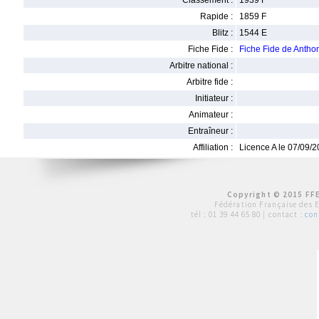
Classement :
1939 F
Rapide :
1859 F
Blitz :
1544 E
Fiche Fide :
Fiche Fide de Anth
Arbitre national :
Arbitre fide :
Initiateur :
Animateur :
Entraîneur :
Affiliation :
Licence A le 07/09/
Copyright © 2015 FFE
Fédération Française des 
tél :
01 39 44 65 80
| contact :
con