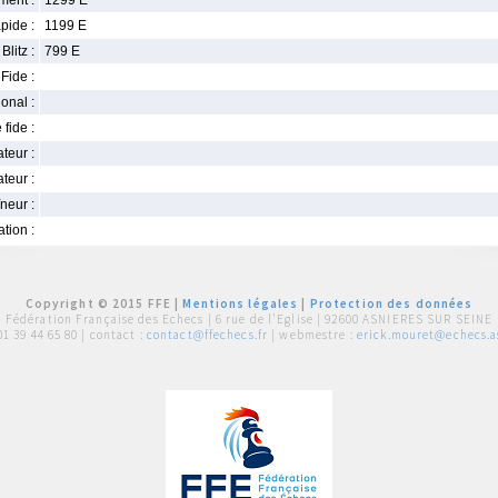
ment :
1299 E
pide :
1199 E
Blitz :
799 E
Fide :
ional :
 fide :
iateur :
teur :
neur :
iation :
Copyright © 2015 FFE |
Mentions légales
|
Protection des données
Fédération Française des Echecs |
6 rue de l'Eglise | 92600 ASNIERES SUR SEINE
01 39 44 65 80
| contact :
contact@ffechecs.fr
| webmestre :
erick.mouret@echecs.as