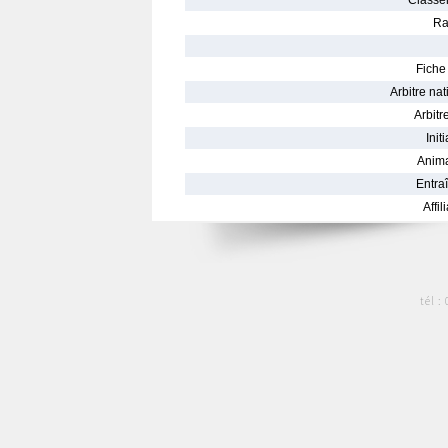
Classe
Ra
Fiche 
Arbitre nat
Arbitre
Init
Anima
Entraî
Affil
tél :