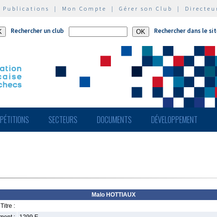
|
Publications
|
Mon Compte
|
Gérer son Club
|
Directeu
Rechercher un club
Rechercher dans le si
PÉTITIONS
SECTEURS
DOCUMENTS
DÉVELOPPEMENT
Malo HOTTIAUX
Titre :