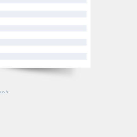
so.fr