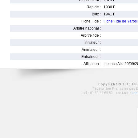
Classement :
2023 F
Rapide :
1930 F
Blitz :
1941 F
Fiche Fide :
Fiche Fide de Yaros
Arbitre national :
Arbitre fide :
Initiateur :
Animateur :
Entraîneur :
Affiliation :
Licence A le 20/09/
Copyright © 2015 FFE
Fédération Française des 
tél :
01 39 44 65 80
| contact :
con