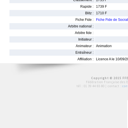
Classement :
1735 F
Rapide :
1739 F
Blitz :
1710 F
Fiche Fide :
Fiche Fide de Socr
Arbitre national :
Arbitre fide :
Initiateur :
Animateur :
Animation
Entraîneur :
Affiliation :
Licence A le 10/09/
Copyright © 2015 FFE
Fédération Française des 
tél :
01 39 44 65 80
| contact :
con