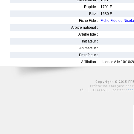
Classement :
1811 F
Rapide :
1791 F
Blitz :
1680 E
Fiche Fide :
Fiche Fide de Nico
Arbitre national :
Arbitre fide :
Initiateur :
Animateur :
Entraîneur :
Affiliation :
Licence A le 10/10/
Copyright © 2015 FFE
Fédération Française des 
tél :
01 39 44 65 80
| contact :
con