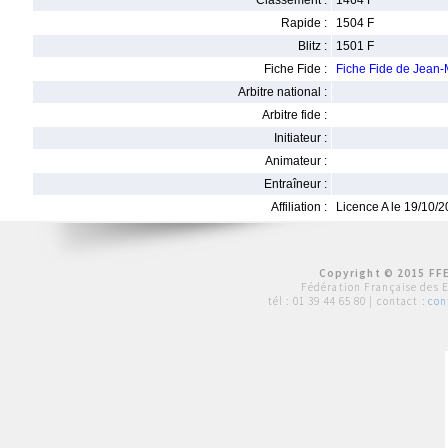
Classement :
1464 F
Rapide :
1504 F
Blitz :
1501 F
Fiche Fide :
Fiche Fide de Jean
Arbitre national :
Arbitre fide :
Initiateur :
Animateur :
Entraîneur :
Affiliation :
Licence A le 19/10/
Copyright © 2015 FFE
Fédération Française des 
tél :
01 39 44 65 80
| contact :
con