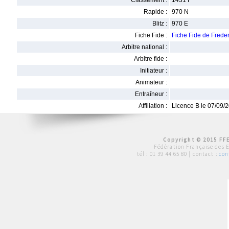
Classement :
1431 F
Rapide :
970 N
Blitz :
970 E
Fiche Fide :
Fiche Fide de Frede
Arbitre national :
Arbitre fide :
Initiateur :
Animateur :
Entraîneur :
Affiliation :
Licence B le 07/09/
Copyright © 2015 FFE
Fédération Française des 
tél :
01 39 44 65 80
| contact :
con